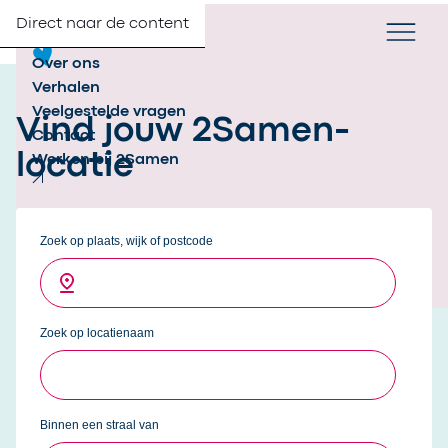
Direct naar de content
Verander taa
NL
Zoek
Partners
Menu
Over ons
Verhalen
Veelgestelde vragen
Vind jouw 2Samen-
Contact
locatie
Werken bij 2Samen
Inschrijven
Zoek op plaats, wijk of postcode
Zoek op locatienaam
Binnen een straal van