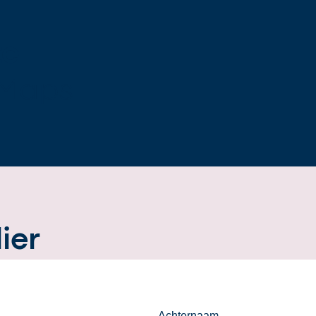
te
 Maps
ier
Achternaam