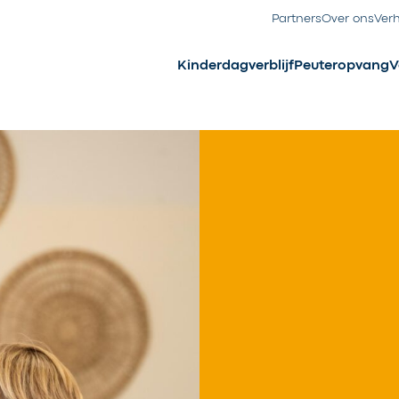
Partners
Over ons
Ver
Kinderdagverblijf
Peuteropvang
V