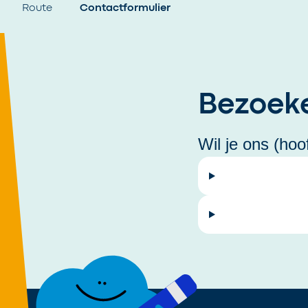
Op deze pagina
Route
Contactformulier
Bezoeke
Wil je ons (ho