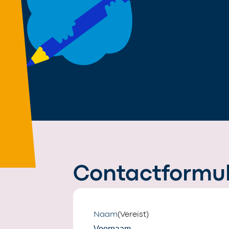
Plan je rou
op Google
Contactformul
Naam
(Vereist)
Voornaam