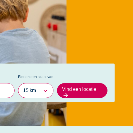
n hier.
Binnen een straal van
Vind een locatie
15 km