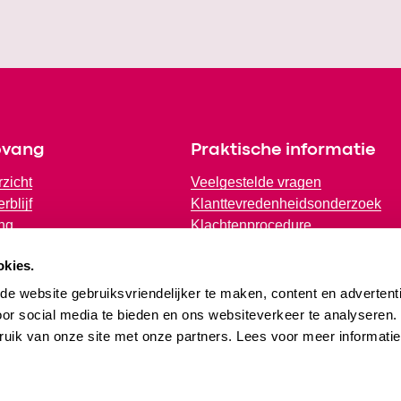
pvang
Praktische informatie
rzicht
Veelgestelde vragen
rblijf
Klanttevredenheidsonderzoek
ng
Klachtenprocedure
e Educatie (VE)
Plaatsingsbeleid
okies.
olse opvang (BSO)
Jaarverslag
e website gebruiksvriendelijker te maken, content en advertenti
oor social media te bieden en ons websiteverkeer te analyseren
ruik van onze site met onze partners. Lees voor meer informati