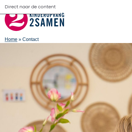
Direct naar de content
Home
»
Contact
Contact
Adres:
Alexanderveld 5
2585 DB Den Haag
Telefoonnummer:
070 338 55 00
Op werkdagen van 8:30 tot 14:00 uur