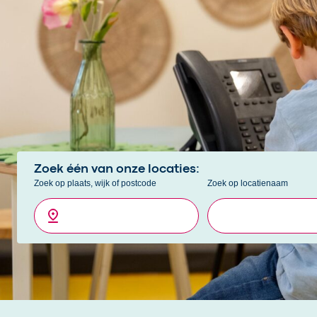
E-mail:
info@2samen.nl
Openingstijden hoofdkantoor:
Werkdagen van 08:30 tot 17:00 uur
Ben je al klant en wil je een wijziging doorgeven? Klik da
Zoek één van onze locaties:
Zoek op plaats, wijk of postcode
Zoek op locatienaam