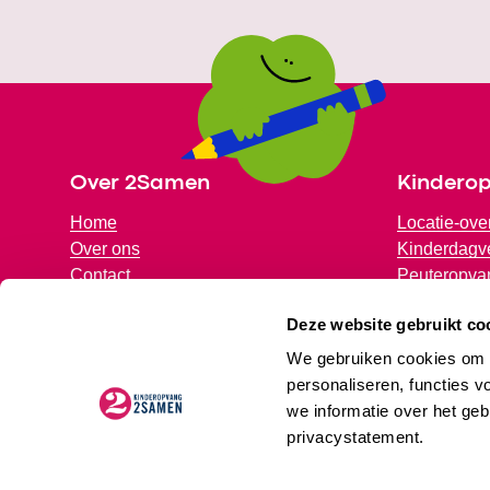
Footer
Over 2Samen
Kindero
Home
Locatie-ove
Over ons
Kinderdagve
Contact
Peuteropva
Partners
Voorschools
Deze website gebruikt co
Samen met jou
Buitenscho
We gebruiken cookies om d
personaliseren, functies v
we informatie over het geb
privacystatement.