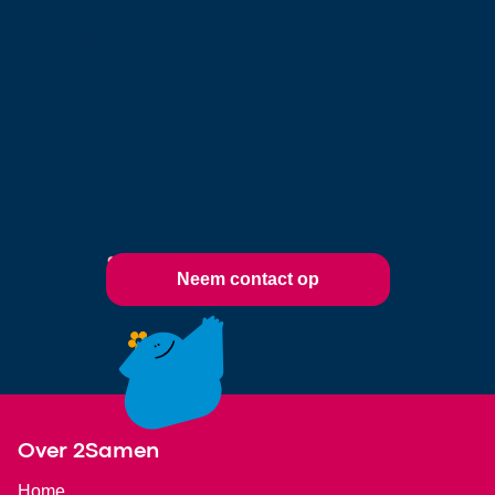
Heb je vragen of hulp
nodig?
Onze collega's van
Planning & Advies zitten
voor je klaar!
Neem contact op
Footer
Over 2Samen
Home