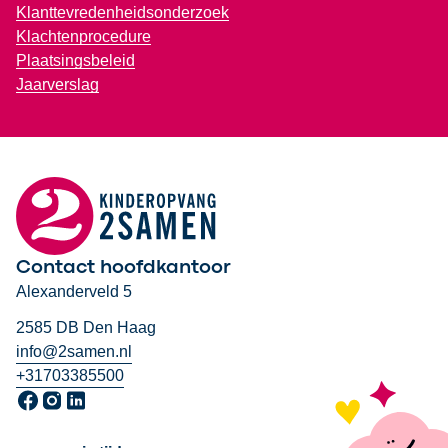
Klanttevredenheidsonderzoek
Klachtenprocedure
Plaatsingsbeleid
Jaarverslag
Contact hoofdkantoor
Alexanderveld 5
2585 DB Den Haag
info@2samen.nl
+31703385500
Ga naar onze Facebook pagina, opent in een nieuw venster
Ga naar onze Instagram pagina, opent in een nieuw venst
Ga naar onze LinkedIn pagina, opent in een nieuw ven