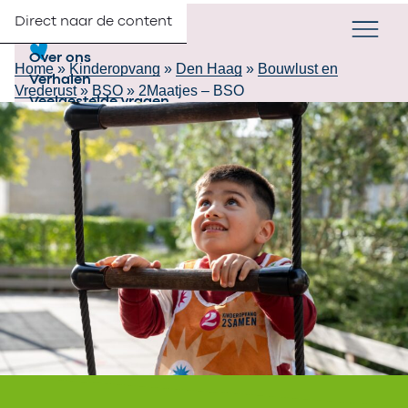
Direct naar de content
Verander taa
NL
Zoek
Partners
Menu
Over ons
Home
»
Kinderopvang
»
Den Haag
»
Bouwlust en
Verhalen
Vrederust
»
BSO
»
2Maatjes – BSO
Veelgestelde vragen
Contact
Werken bij 2Samen
Inschrijven