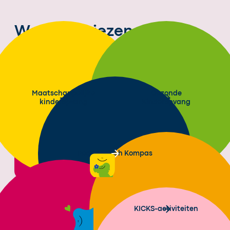
Waarom kiezen voor
2Samen?
Maatschappelijke
Gezonde
kinderopvang
Kinderopvang
Pedagogisch Kompas
KICKS-activiteiten