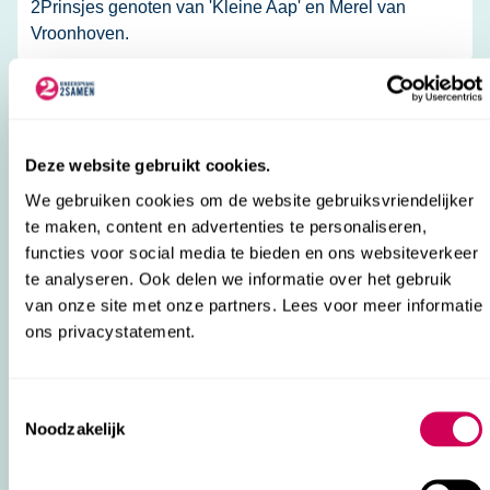
2Prinsjes genoten van 'Kleine Aap' en Merel van
Vroonhoven.
Deze website gebruikt cookies.
We gebruiken cookies om de website gebruiksvriendelijker
te maken, content en advertenties te personaliseren,
functies voor social media te bieden en ons websiteverkeer
te analyseren. Ook delen we informatie over het gebruik
Road2School-locaties onderdeel van
van onze site met onze partners. Lees voor meer informatie
2Samen
ons privacystatement.
Vanaf 1 januari 2026 zetten we de inzet van Sylvana
Uittenbogaard en haar team bij Road2School voort
Consent
onder de vlag van 2Samen. Gewone opvang en toch
Noodzakelijk
Selection
een beetje anders.
Nieuws