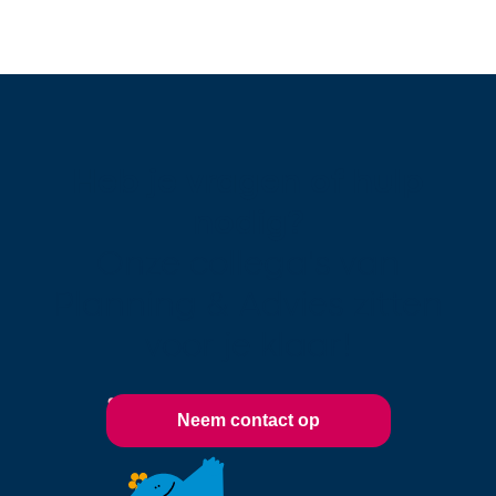
Heb je vragen of hulp
nodig?
Onze collega's van
Planning & Advies zitten
voor je klaar!
Neem contact op