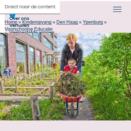
Direct naar de content
Verander taa
NL
Zoek
Partners
Menu
Over ons
Home
»
Kinderopvang
»
Den Haag
»
Ypenburg
»
Verhalen
Voorschoolse Educatie
Veelgestelde vragen
Contact
Werken bij 2Samen
Inschrijven