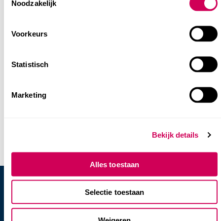
Noodzakelijk
Selection
Buitenschoolse opvang in Ypenburg
Voorkeurs
Statistisch
Marketing
Bekijk details
Alles toestaan
Selectie toestaan
Heb je vragen of hulp
Weigeren