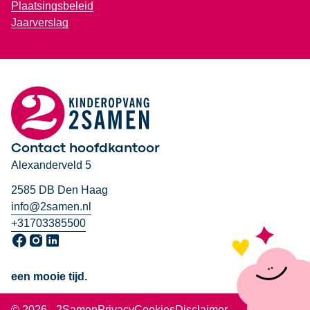
Plaatsingsbeleid
Jaarverslag
Contact hoofdkantoor
Alexanderveld 5
2585 DB Den Haag
info@2samen.nl
+31703385500
Ga naar onze Facebook pagina, opent in een nieuw venster
Ga naar onze Instagram pagina, opent in een nieuw venst
Ga naar onze LinkedIn pagina, opent in een nieuw ven
een mooie tijd.
© 2026 - 2Samen
Privacy
Cookies
Disclaimer