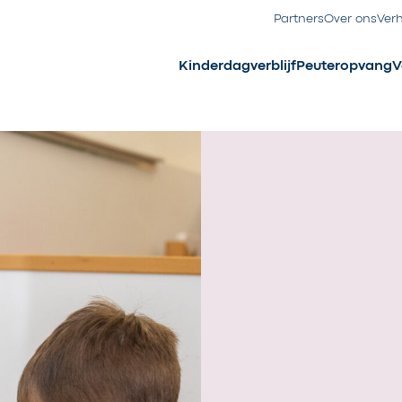
Partners
Over ons
Ver
Kinderdagverblijf
Peuteropvang
V
se
nster
 jaar in onze buitenschoolse
e pedagogisch professionals
eerd programma en waar ze