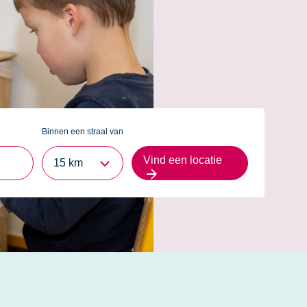
j wil deelnemen, de
er voldoende ruimte om even
men heeft een samenwerking met
 zijn
2Ballonnen
,
2Vliegers
,
en vrijblijvende rondleiding!
Binnen een straal van
Vind een locatie
15 km