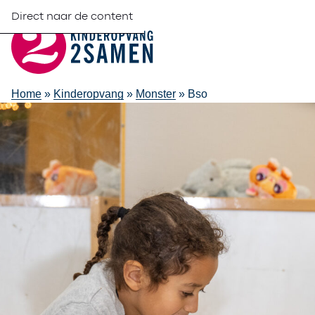
Direct naar de content
Home
»
Kinderopvang
»
Monster
»
Bso
Buitenschool
opvang in Mo
Dagelijks verwelkomen wij in Monster kinderen van 4 tot 13
opvang (BSO). Na schooltijd en in de vakanties bieden onz
kinderen een plek waar kunnen deelnemen aan een gevari