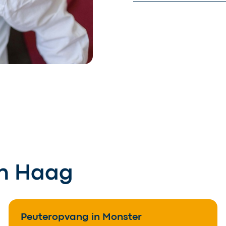
en Haag
Peuteropvang in Monster