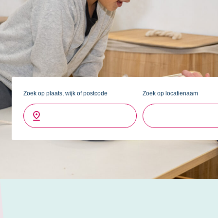
zichzelf kunnen zijn. Je kind kan zelf kiezen waaraan hij/zi
medewerkers begeleiden de kinderen hierbij. Uiteraard is 
rustig bij te komen van een schooldag. Kinderopvang 2Sa
de meeste basisscholen in Monster. Onze BSO's in Monster
2Zeppelins
en
2Wolven
.
Je bent van harte welkom voor een eerste kennismaking en e
Zoek op plaats, wijk of postcode
Zoek op locatienaam