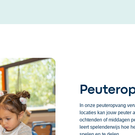
Peuterop
In onze peuteropvang verw
locaties kan jouw peuter a
ochtenden of middagen pe
leert spelenderwijs hoe h
spelen en te delen.