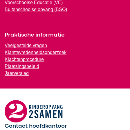
Voorschoolse Educatie (VE)
Buitenschoolse opvang (BSO)
Praktische informatie
Veelgestelde vragen
Klanttevredenheidsonderzoek
Klachtenprocedure
Plaatsingsbeleid
Jaarverslag
Contact hoofdkantoor