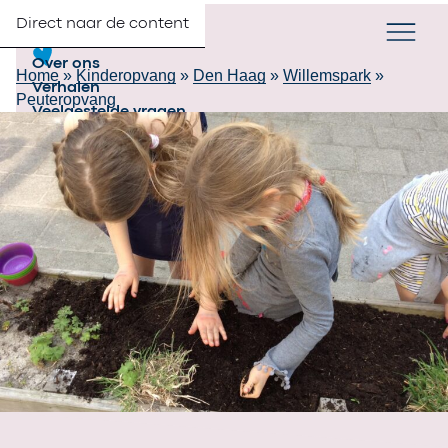
Direct naar de content
Verander taa
NL
Zoek
Partners
Menu
Over ons
Home
»
Kinderopvang
»
Den Haag
»
Willemspark
»
Verhalen
Peuteropvang
Veelgestelde vragen
Contact
Werken bij 2Samen
Inschrijven