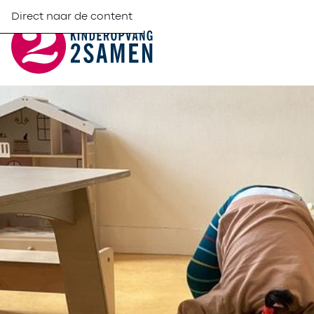
Direct naar de content
Spelen en lere
balans
Klimmen en klau
de Week van de