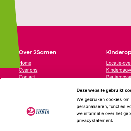
Footer
Over 2Samen
Kindero
Home
Locatie-ove
Over ons
Kinderdagve
Contact
Peuteropva
Partners
Voorschools
Deze website gebruikt co
Samen met jou
Buitenscho
We gebruiken cookies om d
personaliseren, functies v
we informatie over het geb
privacystatement.