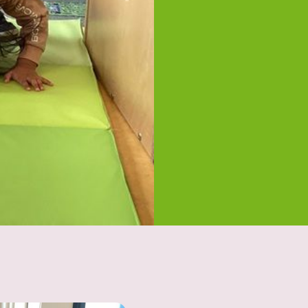
op in beweging! Zoals bij
pannend en uitdagend
en de kans om hun omgeving en
 hun zelfvertrouwen groeide