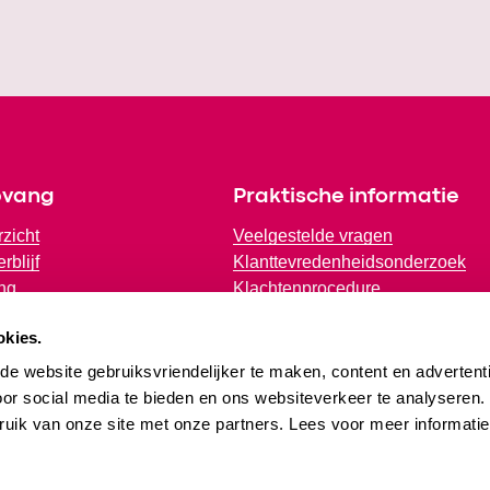
pvang
Praktische informatie
rzicht
Veelgestelde vragen
rblijf
Klanttevredenheidsonderzoek
ng
Klachtenprocedure
e Educatie (VE)
Plaatsingsbeleid
okies.
olse opvang (BSO)
Jaarverslag
e website gebruiksvriendelijker te maken, content en advertenti
oor social media te bieden en ons websiteverkeer te analyseren
ruik van onze site met onze partners. Lees voor meer informati