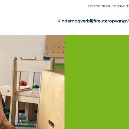
Partners
Over ons
Ver
Kinderdagverblijf
Peuteropvang
V
n in
teren in