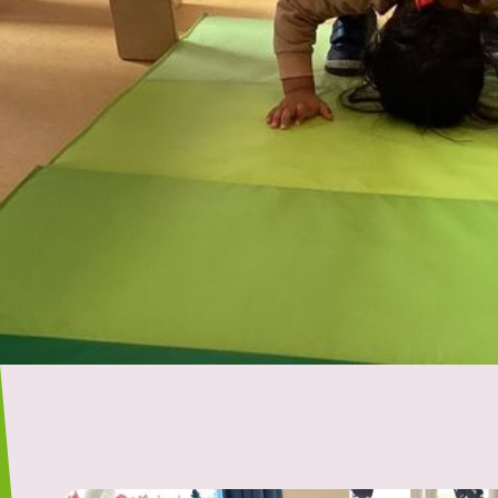
Motoriek
Tijdens de Week van de Motoriek kwamen we bij 2Samen vol
2Zonnebloemen waar de pedagogische medewerkers een s
parcours opzetten voor de kinderen.
Door de basis eerst rustig te verkennen, kregen de kinder
hun eigen mogelijkheden te ontdekken. Mooi om te zien hoe
naarmate ze steeds vrijer durfden te bewegen.