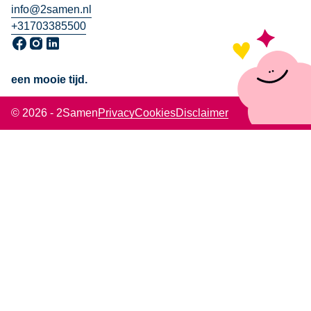
info@2samen.nl
+31703385500
Ga naar onze Facebook pagina, opent in een nieuw venster
Ga naar onze Instagram pagina, opent in een nieuw venst
Ga naar onze LinkedIn pagina, opent in een nieuw ven
een mooie tijd.
© 2026 - 2Samen
Privacy
Cookies
Disclaimer