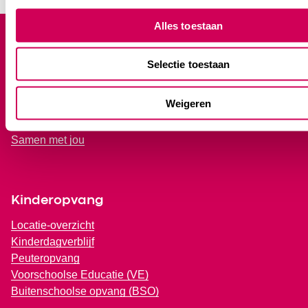
Footer
Alles toestaan
Over 2Samen
Selectie toestaan
Home
Over ons
Weigeren
Contact
Partners
Samen met jou
Kinderopvang
Locatie-overzicht
Kinderdagverblijf
Peuteropvang
Voorschoolse Educatie (VE)
Buitenschoolse opvang (BSO)