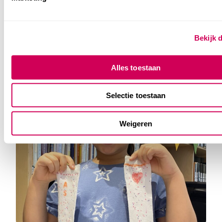
Bekijk d
Alles toestaan
Selectie toestaan
Weigeren