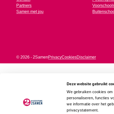
Partners
Voorschools
Samen met jou
Buitenscho
© 2026 - 2Samen
Privacy
Cookies
Disclaimer
Deze website gebruikt co
We gebruiken cookies om d
personaliseren, functies v
we informatie over het geb
privacystatement.