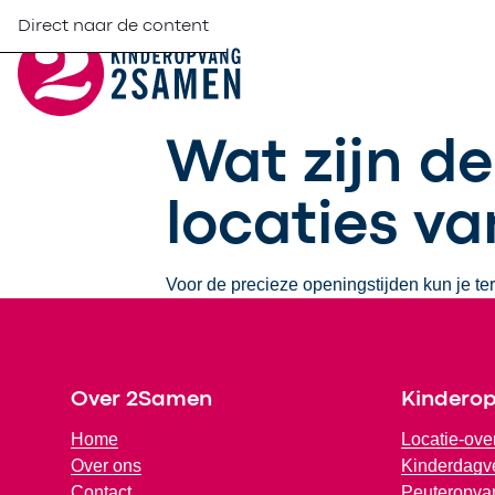
Direct naar de content
Wat zijn d
locaties v
Voor de precieze openingstijden kun je te
Footer
Over 2Samen
Kindero
Home
Locatie-ove
Over ons
Kinderdagve
Contact
Peuteropva