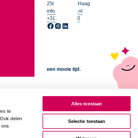
2585 DB Den Haag
info@2samen.nl
+31703385500
Ga naar onze Facebook pagina, opent in 
Ga naar onze Instagram pagina, opent
Ga naar onze LinkedIn pagina, ope
een mooie tijd.
Alles toestaan
es te
. Ook delen
Selectie toestaan
e ons