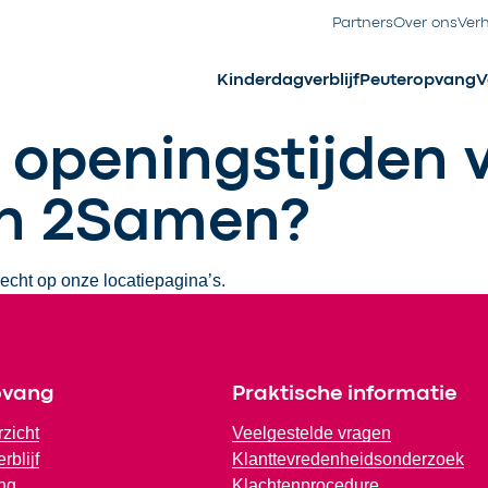
Partners
Over ons
Ver
Kinderdagverblijf
Peuteropvang
V
e openingstijden 
an 2Samen?
recht op onze locatiepagina’s.
pvang
Praktische informatie
rzicht
Veelgestelde vragen
rblijf
Klanttevredenheidsonderzoek
ng
Klachtenprocedure