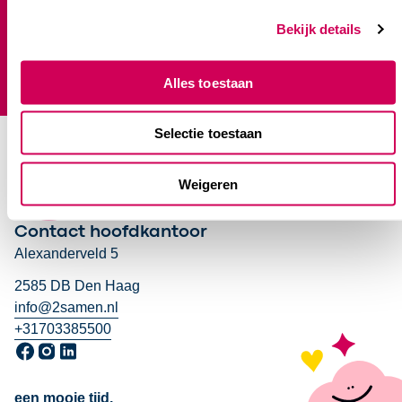
Klanttevredenheidsonderzoek
Klachtenprocedure
Bekijk details
Plaatsingsbeleid
Jaarverslag
Alles toestaan
Selectie toestaan
Weigeren
Contact hoofdkantoor
Alexanderveld 5
2585 DB Den Haag
info@2samen.nl
+31703385500
Ga naar onze Facebook pagina, opent in een nieuw venster
Ga naar onze Instagram pagina, opent in een nieuw venst
Ga naar onze LinkedIn pagina, opent in een nieuw ven
een mooie tijd.