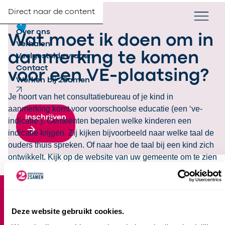
Direct naar de content
Verander taa
NL
Zoek
Partners
Menu
Over ons
Wat moet ik doen om in
Verhalen
aanmerking te komen
Veelgestelde vragen
Contact
voor een VE-plaatsing?
Werken bij 2Samen
Je hoort van het consultatiebureau of je kind in
aanmerking komt voor voorschoolse educatie (een ‘ve-
Inschrijven
indicatie’). Gemeenten bepalen welke kinderen een
indicatie krijgen. Zij kijken bijvoorbeeld naar welke taal de
ouders thuis spreken. Of naar hoe de taal bij een kind zich
ontwikkelt. Kijk op de website van uw gemeente om te zien
welke voorwaarden in jouw gemeente gelden.
Footer
Over 2Samen
Deze website gebruikt cookies.
Home