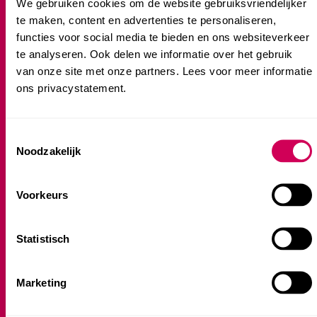
We gebruiken cookies om de website gebruiksvriendelijker
Over ons
te maken, content en advertenties te personaliseren,
Contact
functies voor social media te bieden en ons websiteverkeer
Partners
te analyseren. Ook delen we informatie over het gebruik
Samen met jou
van onze site met onze partners. Lees voor meer informatie
ons privacystatement.
Kinderopvang
Consent
Locatie-overzicht
Noodzakelijk
Selection
Kinderdagverblijf
Peuteropvang
Voorkeurs
Voorschoolse Educatie (VE)
Buitenschoolse opvang (BSO)
Statistisch
Praktische informatie
Marketing
Veelgestelde vragen