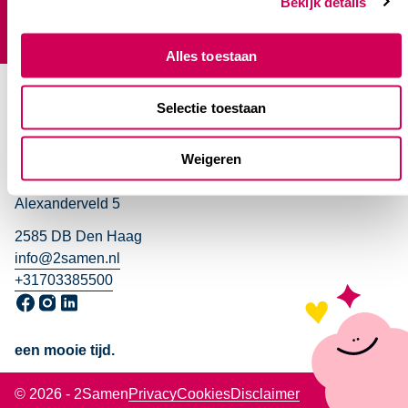
Bekijk details
Jaarverslag
Alles toestaan
Selectie toestaan
Weigeren
Contact hoofdkantoor
Alexanderveld 5
2585 DB Den Haag
info@2samen.nl
+31703385500
Ga naar onze Facebook pagina, opent in een nieuw venster
Ga naar onze Instagram pagina, opent in een nieuw venst
Ga naar onze LinkedIn pagina, opent in een nieuw ven
een mooie tijd.
© 2026 - 2Samen
Privacy
Cookies
Disclaimer