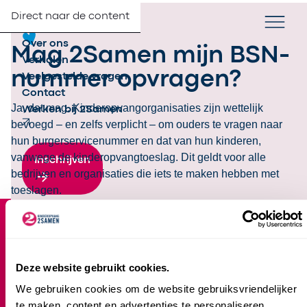
Direct naar de content
Verander taa
NL
Zoek
Partners
Menu
Over ons
Mag 2Samen mijn BSN-
Verhalen
nummer opvragen?
Veelgestelde vragen
Contact
Ja, dat mag. Kinderopvangorganisaties zijn wettelijk
Werken bij 2Samen
bevoegd – en zelfs verplicht – om ouders te vragen naar
hun burgerservicenummer en dat van hun kinderen,
vanwege de kinderopvangtoeslag. Dit geldt voor alle
Inschrijven
bedrijven en organisaties die iets te maken hebben met
toeslagen.
Footer
Over 2Samen
Home
Deze website gebruikt cookies.
Over ons
We gebruiken cookies om de website gebruiksvriendelijker
Contact
te maken, content en advertenties te personaliseren,