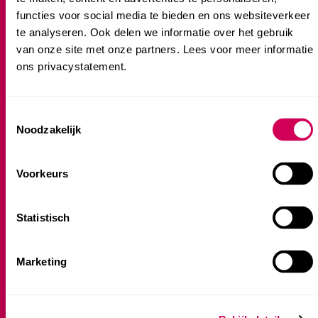
Partners
functies voor social media te bieden en ons websiteverkeer
Samen met jou
te analyseren. Ook delen we informatie over het gebruik
van onze site met onze partners. Lees voor meer informatie
ons privacystatement.
Kinderopvang
Locatie-overzicht
Consent
Kinderdagverblijf
Noodzakelijk
Selection
Peuteropvang
Voorschoolse Educatie (VE)
Voorkeurs
Buitenschoolse opvang (BSO)
Statistisch
Praktische informatie
Marketing
Veelgestelde vragen
Klanttevredenheidsonderzoek
Klachtenprocedure
Plaatsingsbeleid