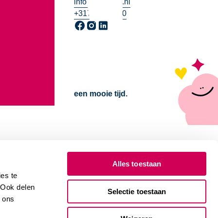
info@2samen.nl
+31703385500
Ga naar onze Facebook pagina, opent in 
Ga naar onze Instagram pagina, opent
Ga naar onze LinkedIn pagina, ope
een mooie tijd.
Alles toestaan
es te
. Ook delen
Selectie toestaan
e ons