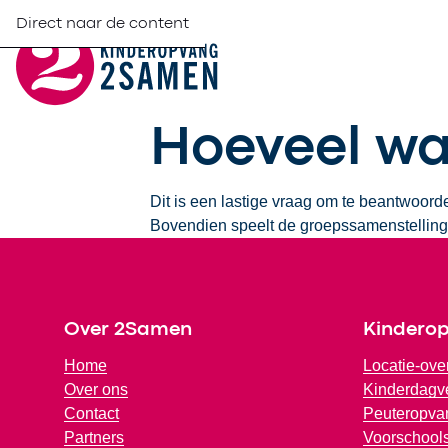
Direct naar de content
Hoeveel wa
Dit is een lastige vraag om te beantwoord
Bovendien speelt de groepssamenstelling 
Footer
Over 2Samen
Kindero
Home
Locatie-ove
Over ons
Kinderdagve
Contact
Peuteropva
Partners
Voorschools