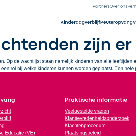
Partners
Over ons
Ver
Kinderdagverblijf
Peuteropvang
V
chtenden zijn er 
en. Op de wachtlijst staan namelijk kinderen van alle leeftijde
een rol bij welke kinderen kunnen worden geplaatst. Een hele 
pvang
Praktische informatie
rzicht
Veelgestelde vragen
rblijf
Klanttevredenheidsonderzoek
ng
Klachtenprocedure
e Educatie (VE)
Plaatsingsbeleid