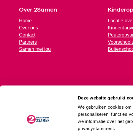
Over 2Samen
Kindero
Home
Locatie-ove
Over ons
Kinderdagve
Contact
Peuteropva
Partners
Voorschools
Samen met jou
Buitenscho
Deze website gebruikt co
© 2026 - 2Samen
Privacy
Cookies
Disclaimer
We gebruiken cookies om d
personaliseren, functies v
we informatie over het geb
privacystatement.