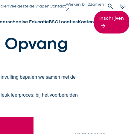
Werken bij 2Samen
Zoek
Verande
NL
halen
Veelgestelde vragen
Contact
Inschrijven
oorschoolse Educatie
BSO
Locaties
Kosten
e Opvang
e invulling bepalen we samen met de
leuk leerproces: bij het voorbereiden