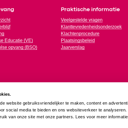
pvang
Praktische informatie
rzicht
Veelgestelde vragen
rblijf
Klanttevredenheidsonderzoek
ng
Klachtenprocedure
e Educatie (VE)
Plaatsingsbeleid
olse opvang (BSO)
Jaarverslag
okies.
e website gebruiksvriendelijker te maken, content en advertenti
oor social media te bieden en ons websiteverkeer te analyseren
ruik van onze site met onze partners. Lees voor meer informati