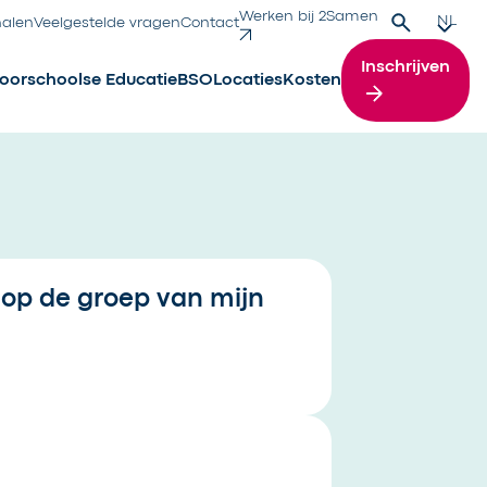
Werken bij 2Samen
Zoek
Verande
NL
halen
Veelgestelde vragen
Contact
Inschrijven
oorschoolse Educatie
BSO
Locaties
Kosten
op de groep van mijn