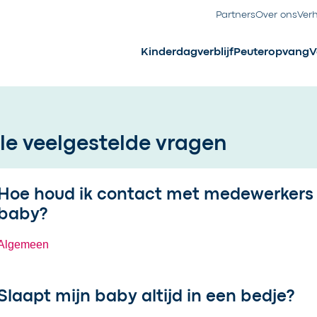
Partners
Over ons
Ver
Kinderdagverblijf
Peuteropvang
V
lle veelgestelde vragen
et een filter op en wennen.
ijst weergave
Hoe houd ik contact met medewerkers 
baby?
Algemeen
Slaapt mijn baby altijd in een bedje?