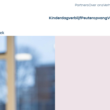
Partners
Over ons
Ver
Kinderdagverblijf
Peuteropvang
V
oek
 in
n
k bij het Zuiderpark in het