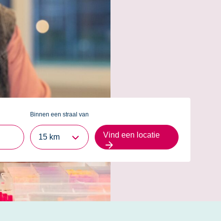
n veel binnenpleintjes met
cholen en kinderopvang zoals
 opvang (BSO).
ers)speciaalzaken. Voor een
wartier ‘de Haagse Markt’.
park, waar het heerlijk is om
n sporten.
Binnen een straal van
Vind een locatie
15 km