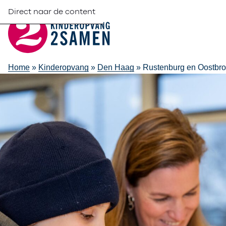
Direct naar de content
Home
»
Kinderopvang
»
Den Haag
»
Rustenburg en Oostbr
Kinderopvang
Rustenburg e
Oostbroek
Rustenburg en Oostbroek is een dynamische, stadse woonwij