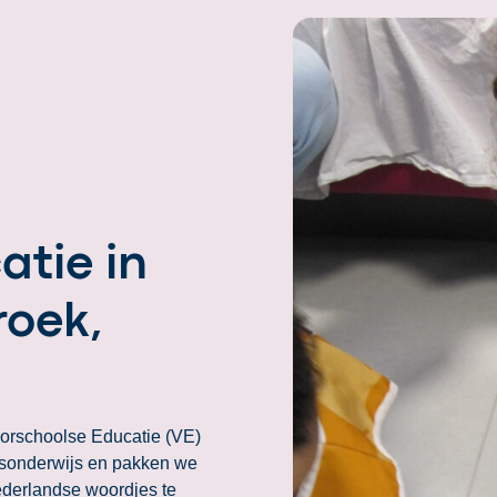
atie in
oek,
oorschoolse Educatie (VE)
sisonderwijs en pakken we
ederlandse woordjes te