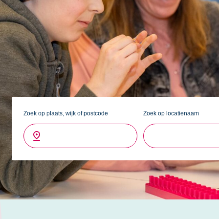
stadsdeel Escamp. De wijk is al bijna 100 jaar oud en er zij
daaromheen bebouwing en een sportterrein omringd door s
ons kinderdagverblijf en twee locaties voor buitenschoolse
In het winkelgebied rondom de Dierenselaan zijn allerlei (v
nog groter aanbod is er in de aangrenzende wijk Transvaalk
Rustenburg Oostbroek grenst aan het grote stadspark Zuider
met de kinderen spelletjes te doen, te ravotten, picknicken e
Zoek op plaats, wijk of postcode
Zoek op locatienaam