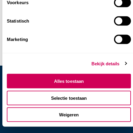
Voorkeurs
Statistisch
Marketing
Bekijk details
Alles toestaan
Heb je vragen of hulp
Selectie toestaan
nodig?
Weigeren
Onze collega's van
Planning & Advies zitten