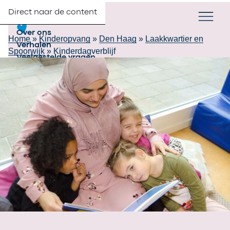
Direct naar de content
Verander taa
NL
Zoek
Partners
Menu
Over ons
Home
»
Kinderopvang
»
Den Haag
»
Laakkwartier en
Verhalen
Spoorwijk
»
Kinderdagverblijf
Veelgestelde vragen
Contact
Werken bij 2Samen
Inschrijven