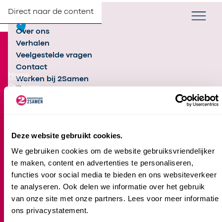
Direct naar de content
Verander taa
NL
Zoek
Partners
Menu
Over ons
Footer
Verhalen
Veelgestelde vragen
Over 2Samen
Contact
Home
Werken bij 2Samen
Over ons
Contact
Partners
Inschrijven
Samen met jou
Deze website gebruikt cookies.
We gebruiken cookies om de website gebruiksvriendelijker
te maken, content en advertenties te personaliseren,
Kinderopvang
functies voor social media te bieden en ons websiteverkeer
Locatie-overzicht
te analyseren. Ook delen we informatie over het gebruik
Kinderdagverblijf
van onze site met onze partners. Lees voor meer informatie
Peuteropvang
ons privacystatement.
Voorschoolse Educatie (VE)