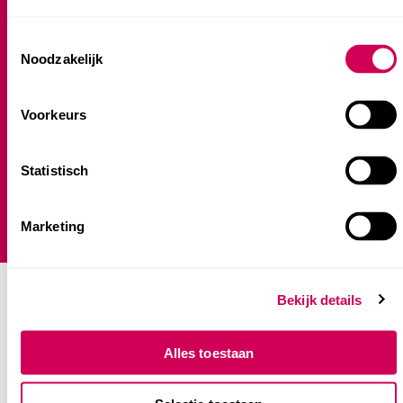
Buitenschoolse opvang (BSO)
Consent
Noodzakelijk
Selection
Praktische informatie
Voorkeurs
Veelgestelde vragen
Klanttevredenheidsonderzoek
Statistisch
Klachtenprocedure
Plaatsingsbeleid
Jaarverslag
Marketing
Bekijk details
Alles toestaan
Contact hoofdkantoor
Alexanderveld 5