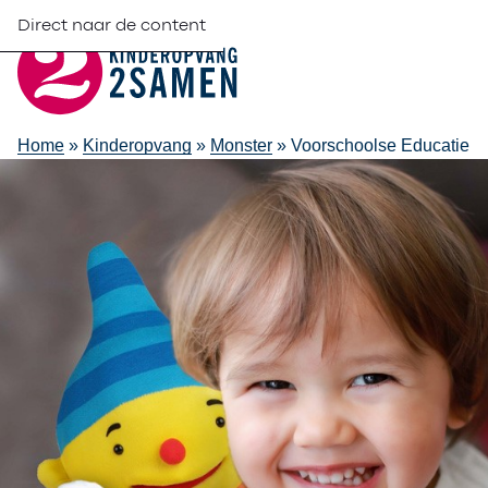
Direct naar de content
Home
»
Kinderopvang
»
Monster
»
Voorschoolse Educatie
Voorschoolse
Educatie in M
Voorschoolse Educatie is net zoals het kinderdagverblijf en
goede voorbereiding op de basisschool. Je kind leert spelen
groep te functioneren en samen te spelen en te delen. Op 