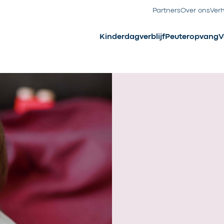
Partners
Over ons
Ver
Kinderdagverblijf
Peuteropvang
V
onster
 reguliere peuteropvang een
derwijs hoe het is om in een
de voorschool werken we veel