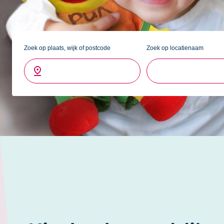
met thema’s met verschillende activiteiten in hetzelfde them
en dansjes bijvoorbeeld. Zo stimuleren we een brede ontwik
Zoek op plaats, wijk of postcode
Zoek op locatienaam