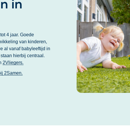
n in
 tot 4 jaar. Goede
wikkeling van kinderen,
 al vanaf babyleeftijd in
taan hierbij centraal.
n
2Vliegers.
bij 2Samen.