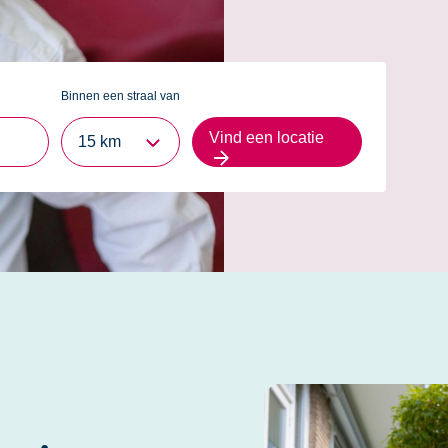
a. Knutselen, voorlezen, liedjes
keling.
Binnen een straal van
Vind een locatie
15 km