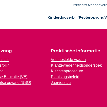
Partners
Over ons
Ver
Kinderdagverblijf
Peuteropvang
V
pvang
Praktische informatie
rzicht
Veelgestelde vragen
rblijf
Klanttevredenheidsonderzoek
ng
Klachtenprocedure
e Educatie (VE)
Plaatsingsbeleid
olse opvang (BSO)
Jaarverslag