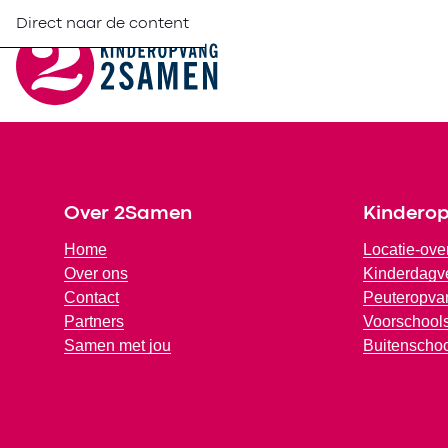
Direct naar de content
Footer
Over 2Samen
Kindero
Home
Locatie-ove
Over ons
Kinderdagve
Contact
Peuteropva
Partners
Voorschools
Samen met jou
Buitenscho