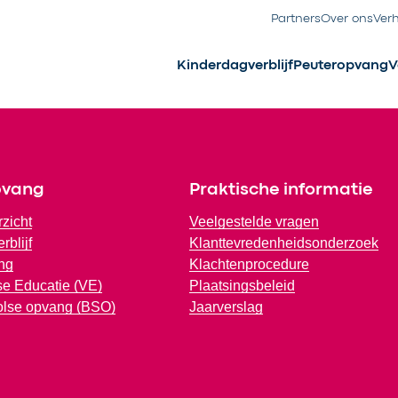
Partners
Over ons
Ver
Kinderdagverblijf
Peuteropvang
V
pvang
Praktische informatie
rzicht
Veelgestelde vragen
rblijf
Klanttevredenheidsonderzoek
ng
Klachtenprocedure
e Educatie (VE)
Plaatsingsbeleid
olse opvang (BSO)
Jaarverslag