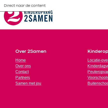
Direct naar de content
Footer
Over 2Samen
Kindero
Home
Locatie-ove
Over ons
Kinderdagve
Contact
Peuteropva
Partners
Voorschools
Samen met jou
Buitenscho