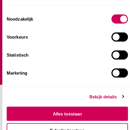
Buitenschoolse opvang (BSO)
Consent
Noodzakelijk
Selection
Praktische informatie
Voorkeurs
Veelgestelde vragen
Klanttevredenheidsonderzoek
Statistisch
Klachtenprocedure
Plaatsingsbeleid
Jaarverslag
Marketing
Bekijk details
Alles toestaan
Contact hoofdkantoor
Alexanderveld 5