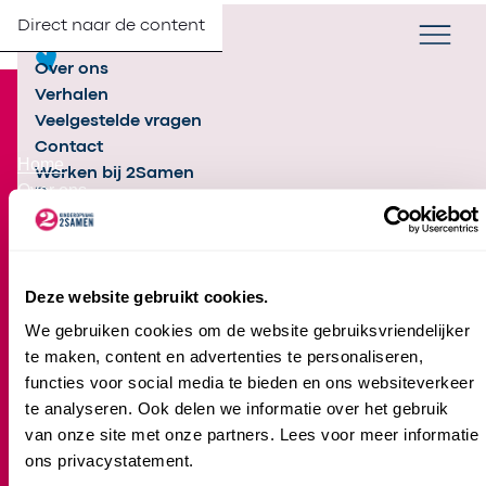
Direct naar de content
Verander taa
NL
Zoek
Partners
Menu
Over ons
Footer
Verhalen
Veelgestelde vragen
Over 2Samen
Contact
Home
Werken bij 2Samen
Over ons
Contact
Partners
Inschrijven
Samen met jou
Deze website gebruikt cookies.
We gebruiken cookies om de website gebruiksvriendelijker
te maken, content en advertenties te personaliseren,
Kinderopvang
functies voor social media te bieden en ons websiteverkeer
Locatie-overzicht
te analyseren. Ook delen we informatie over het gebruik
Kinderdagverblijf
van onze site met onze partners. Lees voor meer informatie
Peuteropvang
ons privacystatement.
Voorschoolse Educatie (VE)