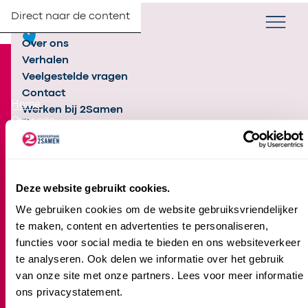
Direct naar de content
Verander taa
NL
Zoek
Partners
Menu
Over ons
Footer
Verhalen
Veelgestelde vragen
Over 2Samen
Contact
Home
Werken bij 2Samen
Over ons
Contact
Partners
Inschrijven
Samen met jou
Deze website gebruikt cookies.
We gebruiken cookies om de website gebruiksvriendelijker
te maken, content en advertenties te personaliseren,
Kinderopvang
functies voor social media te bieden en ons websiteverkeer
Locatie-overzicht
te analyseren. Ook delen we informatie over het gebruik
Kinderdagverblijf
van onze site met onze partners. Lees voor meer informatie
Peuteropvang
ons privacystatement.
Voorschoolse Educatie (VE)