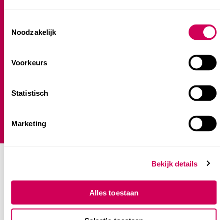
Buitenschoolse opvang (BSO)
Consent
Noodzakelijk
Selection
Praktische informatie
Voorkeurs
Veelgestelde vragen
Klanttevredenheidsonderzoek
Statistisch
Klachtenprocedure
Plaatsingsbeleid
Jaarverslag
Marketing
Bekijk details
Alles toestaan
Contact hoofdkantoor
Alexanderveld 5