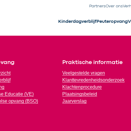
Partners
Over ons
Ver
Kinderdagverblijf
Peuteropvang
V
pvang
Praktische informatie
rzicht
Veelgestelde vragen
rblijf
Klanttevredenheidsonderzoek
ng
Klachtenprocedure
e Educatie (VE)
Plaatsingsbeleid
olse opvang (BSO)
Jaarverslag