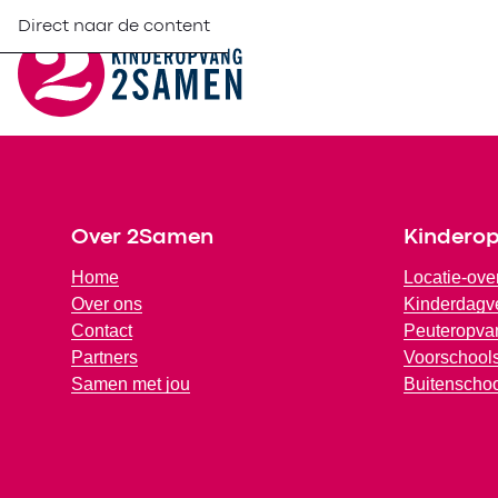
Direct naar de content
Footer
Over 2Samen
Kindero
Home
Locatie-ove
Over ons
Kinderdagve
Contact
Peuteropva
Partners
Voorschools
Samen met jou
Buitenscho